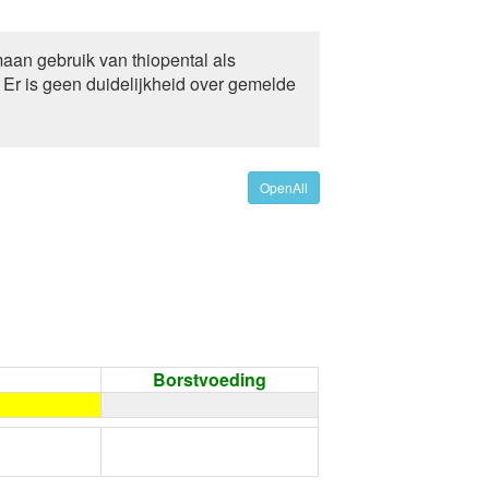
aan gebruik van thiopental als
Er is geen duidelijkheid over gemelde
OpenAll
Borstvoeding
←
Condoom gebruiken /
Onthouding