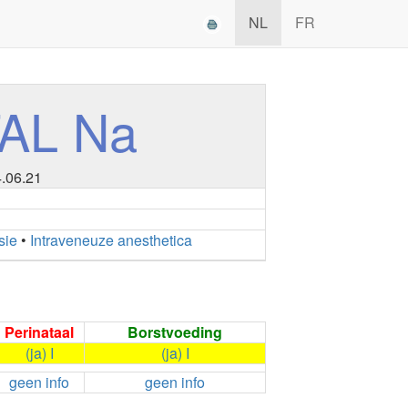
NL
FR
AL Na
4.06.21
sie
•
Intraveneuze anesthetica
Perinataal
Borstvoeding
(ja) I
(ja) I
geen info
geen info