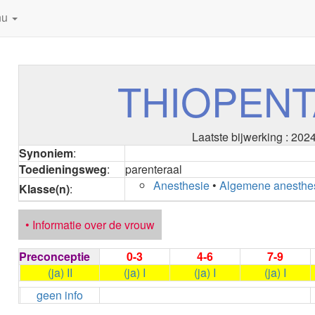
nu
THIOPENT
Laatste bijwerking : 202
Synoniem
:
Toedieningsweg
:
parenteraal
Anesthesie
•
Algemene anesthe
Klasse(n)
:
• Informatie over de vrouw
Preconceptie
0-3
4-6
7-9
(ja) II
(ja) I
(ja) I
(ja) I
geen info