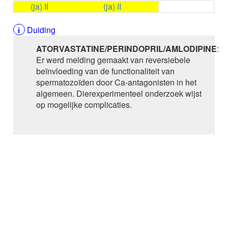
(ja) II
(ja) II
AMISULPRIDE
AMITRIPTYLINE
Duiding
AMIVANTAMAB
AMLODIPINE
ATORVASTATINE/PERINDOPRIL/AMLODIPINE
:
AMLODIPINE / VALSARTAN /
Er werd melding gemaakt van reversiebele
HYDROCHLOORTHIAZIDE
beïnvloeding van de functionaliteit van
AMOROLFINE
spermatozoïden door Ca-antagonisten in het
AMOXICILLINE
algemeen. Dierexperimenteel onderzoek wijst
AMOXICILLINE / CLAVULAANZUUR
op mogelijke complicaties.
AMSACRINE
AMYL-M-CRESOL+DICHLOORBENZYLALCOHOL
AMYL-M-CRESOL+DICHLOORBENZYLALCOHOL /
LIDOCAINE bucco-faryngeaal
AMYL-M-CRESOL+DICHLOORBENZYLALCOHOL /
LIDOCAINE buccaal
ANAGRELIDE
ANAKINRA
ANASTROZOL
ANDEXANET alfa
ANETHOLTRITHION