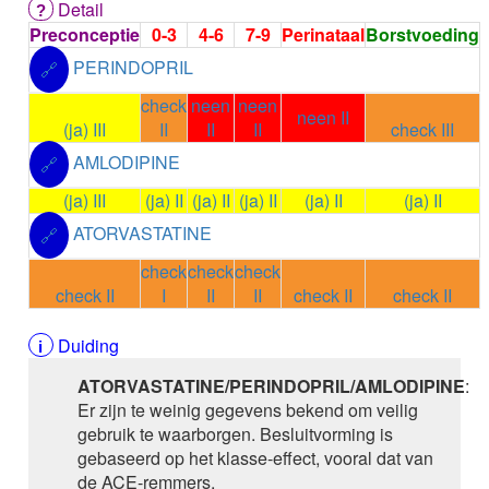
Detail
ALEMTUZUMAB
Preconceptie
0-3
4-6
7-9
Perinataal
Borstvoeding
ALENDRONAAT
ALENDRONAAT/VIT D3
PERINDOPRIL
🔗
ALENDRONAAT / VITAMINE D3 / CACO3
check
neen
neen
ALFA-1-PROTEINASEREMMER humaan
neen II
(ja) III
II
II
II
check III
ALFENTANYL HCl
ALFUZOSINE
AMLODIPINE
🔗
ALGELDRAAT
(ja) III
(ja) II
(ja) II
(ja) II
(ja) II
(ja) II
ALGELDRAAT / MAGNESIUM HYDROXYDE
ALGINAAT Na / BICARBONAAT Na
ATORVASTATINE
🔗
ALGINAAT Na / Na BICARBONAAT / CALCIUM
check
check
check
CARBONAAT
check II
I
II
II
check II
check II
ALGINEZUUR
ALGLUCOSIDASE alfa
Duiding
ALIROCUMAB
ALITRETINOINE
ATORVASTATINE/PERINDOPRIL/AMLODIPINE
:
ALIZAPRIDE
Er zijn te weinig gegevens bekend om veilig
ALLOPURINOL
gebruik te waarborgen. Besluitvorming is
ALMOTRIPTAN
gebaseerd op het klasse-effect, vooral dat van
ALOGLIPTINE benzoaat
de ACE-remmers.