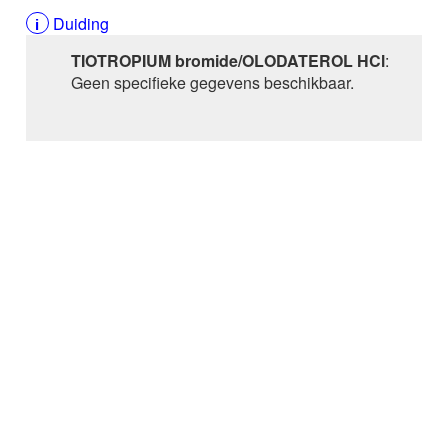
AMISULPRIDE
Duiding
AMITRIPTYLINE
TIOTROPIUM bromide/OLODATEROL HCl
:
AMIVANTAMAB
Geen specifieke gegevens beschikbaar.
AMLODIPINE
AMLODIPINE / VALSARTAN /
HYDROCHLOORTHIAZIDE
AMOROLFINE
AMOXICILLINE
AMOXICILLINE / CLAVULAANZUUR
AMSACRINE
AMYL-M-CRESOL+DICHLOORBENZYLALCOHOL
AMYL-M-CRESOL+DICHLOORBENZYLALCOHOL /
LIDOCAINE bucco-faryngeaal
AMYL-M-CRESOL+DICHLOORBENZYLALCOHOL /
LIDOCAINE buccaal
ANAGRELIDE
ANAKINRA
ANASTROZOL
ANDEXANET alfa
ANETHOLTRITHION