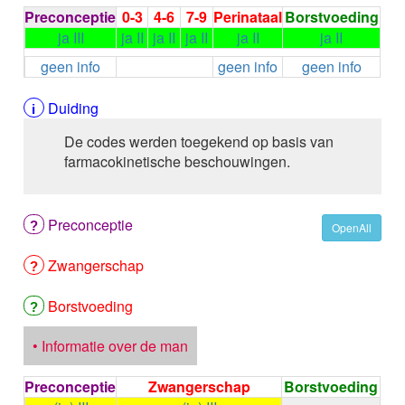
ALEMTUZUMAB
Preconceptie
0-3
4-6
7-9
Perinataal
Borstvoeding
ALENDRONAAT
ja III
ja II
ja II
ja II
ja II
ja II
ALENDRONAAT/VIT D3
geen info
geen info
geen info
ALENDRONAAT / VITAMINE D3 / CACO3
ALFA-1-PROTEINASEREMMER humaan
Duiding
ALFENTANYL HCl
ALFUZOSINE
De codes werden toegekend op basis van
ALGELDRAAT
farmacokinetische beschouwingen.
ALGELDRAAT / MAGNESIUM HYDROXYDE
ALGINAAT Na / BICARBONAAT Na
ALGINAAT Na / Na BICARBONAAT / CALCIUM
Preconceptie
OpenAll
CARBONAAT
ALGINEZUUR
Zwangerschap
ALGLUCOSIDASE alfa
ALIROCUMAB
Borstvoeding
ALITRETINOINE
ALIZAPRIDE
• Informatie over de man
ALLOPURINOL
ALMOTRIPTAN
Preconceptie
Zwangerschap
Borstvoeding
ALOGLIPTINE benzoaat