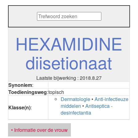
METHENAMINE
ADALIMUMAB
ADAPALEEN
ADAPALEEN / BENZOYLPEROXIDE
ADEFOVIR
HEXAMIDINE
ADENOSINE
AESCINE
diisetionaat
AESCINE+DIETHYLAMINE salicylaat
AFATINIB
AFLIBERCEPT intravitreaal
AFLIBERCEPT parenteraal
Laatste bijwerking : 2018.8.27
AGALSIDASE alfa
Synoniem
:
AGALSIDASE bèta
Toedieningsweg
:
topisch
AGOMELATINE
Dermatologie
•
Anti-infectieuze
ALBIGLUTIDE
middelen
•
Antiseptica -
Klasse(n)
:
ALBUTREPENONACOG ALFA
desinfectantia
Stollingsfactor IX; Factor IX
ALCOHOL
ETHANOL
• Informatie over de vrouw
ALECTINIB